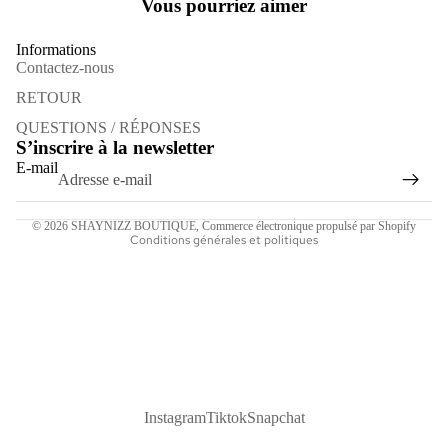
Vous pourriez aimer
Informations
Contactez-nous
Politique de remboursement
RETOUR
Politique de confidentialité
QUESTIONS / RÉPONSES
S’inscrire à la newsletter
Conditions générales de vente
E-mail
Mentions légales
Coordonnées
© 2026
SHAYNIZZ BOUTIQUE
,
Commerce électronique propulsé par Shopify
Conditions générales et politiques
Instagram
Tiktok
Snapchat