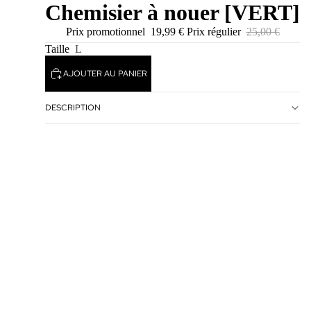
Chemisier à nouer [VERT]
Prix promotionnel
19,99 €
Prix régulier
25,00 €
Taille
L
AJOUTER AU PANIER
DESCRIPTION
ÉLECTEUR DE RÉGION ET DE LANGUE
/
FR