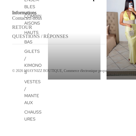
BLES
Informations
COMBIN
Contactez-nous
AISONS
RETOUR
HAUTS
QUESTIONS / RÉPONSES
BAS
GILETS
/
KIMONO
© 2026
SHAYNIZZ BOUTIQUE
,
Commerce électronique propulsé par Shopify
S
VESTES
/
MANTE
AUX
CHAUSS
URES