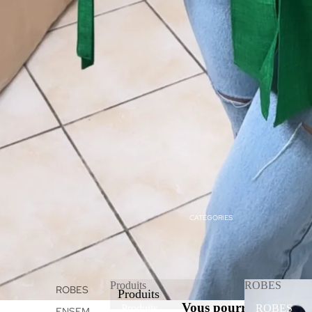
CATÉGORIES
Produits
ROBES
ROBES
Produits
Vous pourriez aimer
Produits
ROBES
ENSEM